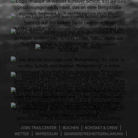
JOBS TRAILCENTER
BUCHEN
KONTAKT & CREW
WETTER
IMPRESSUM
BARRIE­RE­FREI­HEITS­ER­KLÄ­RUNG