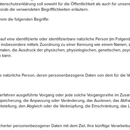
schutzerklärung soll sowohl für die Öffentlichkeit als auch für unser
orab die verwendeten Begrifflichkeiten erläutern.
em die folgenden Begriffe:
f eine identifizierte oder identifizierbare natürliche Person (im Folgend
kt, insbesondere mittels Zuordnung zu einer Kennung wie einem Namen, 
, die Ausdruck der physischen, physiologischen, genetischen, psychis
n kann.
rbare natürliche Person, deren personenbezogene Daten von dem für die V
ter Verfahren ausgeführte Vorgang oder jede solche Vorgangsreihe im 
e Speicherung, die Anpassung oder Veränderung, das Auslesen, das Abfr
itstellung, den Abgleich oder die Verknüpfung, die Einschränkung, das 
cherter personenbezogener Daten mit dem Ziel, ihre künftige Verarbeit