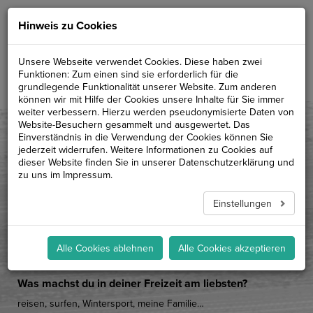
HANS
Hinweis zu Cookies
aus dem Team der Bikeschule
Unsere Webseite verwendet Cookies. Diese haben zwei
Funktionen: Zum einen sind sie erforderlich für die
"KETTENJAGD"
grundlegende Funktionalität unserer Website. Zum anderen
können wir mit Hilfe der Cookies unsere Inhalte für Sie immer
weiter verbessern. Hierzu werden pseudonymisierte Daten von
Was fährst du selbst für ein Bike?
Website-Besuchern gesammelt und ausgewertet. Das
Einverständnis in die Verwendung der Cookies können Sie
Radon Swoop 10.0
jederzeit widerrufen. Weitere Informationen zu Cookies auf
dieser Website finden Sie in unserer
Datenschutzerklärung
und
Seit wann rockst du Trails?
zu uns im
Impressum
.
Biken seit über 15 Jahren … wahrscheinlich noch länger, kann
mich nur nicht mehr so genau daran erinnern, was
Einstellungen
wahrscheinlich daran liegt, dass ich schon so alt bin…
Welcher ist dein Lieblingstrail bei uns?
Alle Cookies ablehnen
Alle Cookies akzeptieren
Lieblingstrail ist mit großer Wahrscheinlichkeit der „Neue“
Was machst du in deiner Freizeit am liebsten?
reisen, surfen, Wintersport, meine Familie…