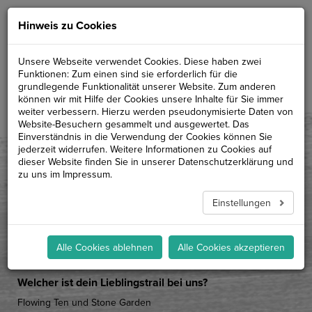
RONJA
Hinweis zu Cookies
aus dem Team der Bikeschule
Unsere Webseite verwendet Cookies. Diese haben zwei
Funktionen: Zum einen sind sie erforderlich für die
"KETTENJAGD"
grundlegende Funktionalität unserer Website. Zum anderen
können wir mit Hilfe der Cookies unsere Inhalte für Sie immer
weiter verbessern. Hierzu werden pseudonymisierte Daten von
Spezialist für?
Website-Besuchern gesammelt und ausgewertet. Das
Einverständnis in die Verwendung der Cookies können Sie
Das Schaffen eines neuen Erlebnisses am Berg mit Bike.
jederzeit widerrufen. Weitere Informationen zu Cookies auf
Besonders gern mit Kids und Womens.
dieser Website finden Sie in unserer
Datenschutzerklärung
und
zu uns im
Impressum
.
Was fährst du selbst für ein Bike?
Am liebsten mein Fully Trek Remedy.
Einstellungen
Am meisten mein geliebtes Hardtail Trek Procaliber.
Seit wann rockst du Trails?
Alle Cookies ablehnen
Alle Cookies akzeptieren
seit 2011
Welcher ist dein Lieblingstrail bei uns?
Flowing Ten und Stone Garden