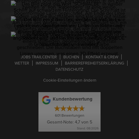
JOBS TRAILCENTER
BUCHEN
KONTAKT & CREW
WETTER
IMPRESSUM
BARRIE­RE­FREI­HEITS­ER­KLÄ­RUNG
DATENSCHUTZ
Cookie-Einstellungen ändern
Kundenbewertung
601
Bewertungen
Gesamt-Note: 4,7 von 5
Stand: 08/2026